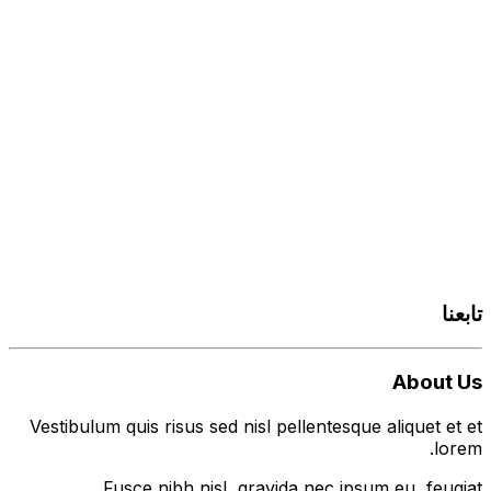
تابعنا
About Us
Vestibulum quis risus sed nisl pellentesque aliquet et et
lorem.
Fusce nibh nisl, gravida nec ipsum eu, feugiat