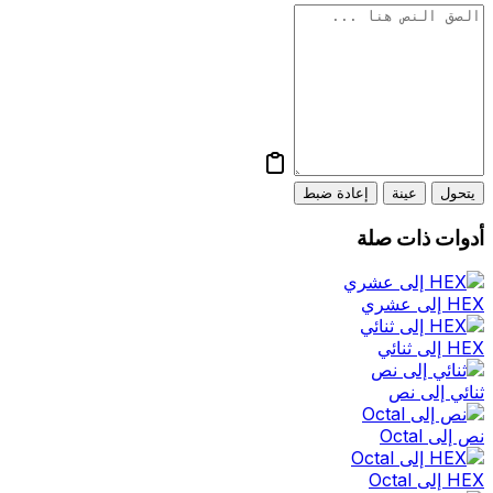
يتحول
عينة
إعادة ضبط
أدوات ذات صلة
HEX إلى عشري
HEX إلى ثنائي
ثنائي إلى نص
نص إلى Octal
HEX إلى Octal