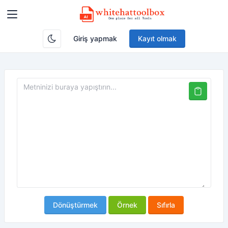
Giriş yapmak
Kayıt olmak
Dönüştürmek
Örnek
Sıfırla