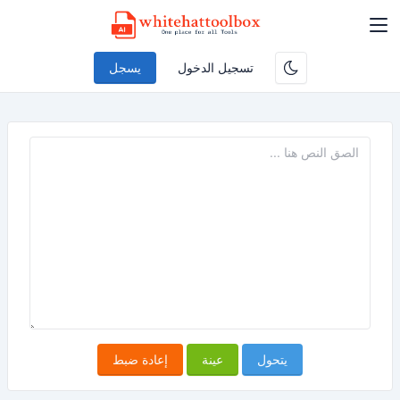
تسجيل الدخول
يسجل
يتحول
عينة
إعادة ضبط