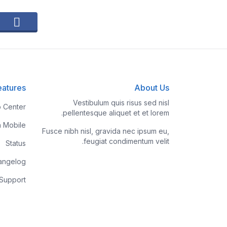
eatures
About Us
Vestibulum quis risus sed nisl
p Center
pellentesque aliquet et et lorem.
h Mobile
Fusce nibh nisl, gravida nec ipsum eu,
feugiat condimentum velit.
Status
angelog
 Support