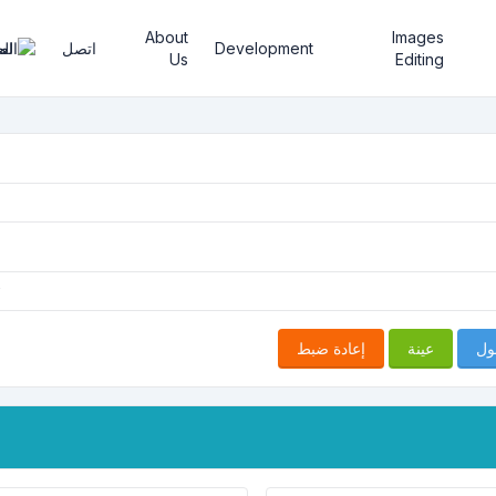
About
Images
Development
اتصل
الع
Us
Editing
ول
عينة
إعادة ضبط