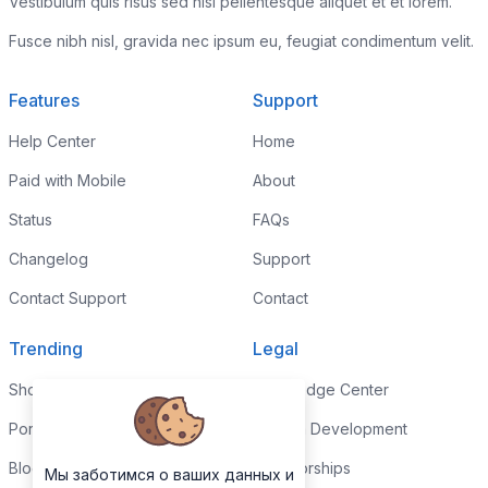
Vestibulum quis risus sed nisl pellentesque aliquet et et lorem.
Fusce nibh nisl, gravida nec ipsum eu, feugiat condimentum velit.
Features
Support
Help Center
Home
Paid with Mobile
About
Status
FAQs
Changelog
Support
Contact Support
Contact
Trending
Legal
Shop
Knowledge Center
Portfolio
Custom Development
Blog
Sponsorships
Мы заботимся о ваших данных и