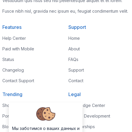
Vestibulum quis risus sed nisl pellentesque aliquet et et lorem.
Fusce nibh nisl, gravida nec ipsum eu, feugiat condimentum velit.
Features
Support
Help Center
Home
Paid with Mobile
About
Status
FAQs
Changelog
Support
Contact Support
Contact
Trending
Legal
Shop
Knowledge Center
Portfolio
Custom Development
Blog
Sponsorships
Мы заботимся о ваших данных и