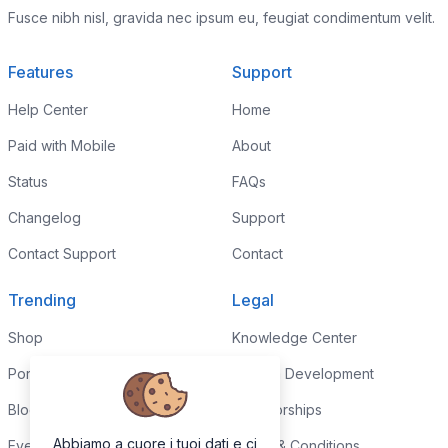
Fusce nibh nisl, gravida nec ipsum eu, feugiat condimentum velit.
Features
Support
Help Center
Home
Paid with Mobile
About
Status
FAQs
Changelog
Support
Contact Support
Contact
Trending
Legal
Shop
Knowledge Center
Portfolio
Custom Development
Blog
Sponsorships
Abbiamo a cuore i tuoi dati e ci
Events
Terms & Conditions