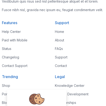
Vestibulum quis risus sed nisl pellentesque aliquet et et lorem.
Fusce nibh nisl, gravida nec ipsum eu, feugiat condimentum velit.
Features
Support
Help Center
Home
Paid with Mobile
About
Status
FAQs
Changelog
Support
Contact Support
Contact
Trending
Legal
Shop
Knowledge Center
Portfolio
Custom Development
Blog
Sponsorships