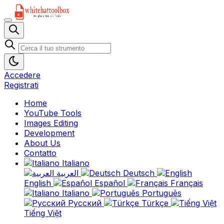
Accedere
Registrati
Home
YouTube Tools
Images Editing
Development
About Us
Contatto
Italiano
العربية
Deutsch
English
Español
Français
Italiano
Português
Русский
Türkçe
Tiếng Việt