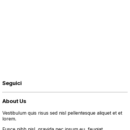
Seguici
About Us
Vestibulum quis risus sed nisl pellentesque aliquet et et
lorem.
Fusce nibh nisl, gravida nec ipsum eu, feugiat