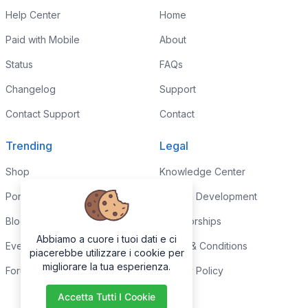
Help Center
Home
Paid with Mobile
About
Status
FAQs
Changelog
Support
Contact Support
Contact
Trending
Legal
Shop
Knowledge Center
Portfolio
Custom Development
Blog
Sponsorships
Abbiamo a cuore i tuoi dati e ci
Events
Terms & Conditions
piacerebbe utilizzare i cookie per
migliorare la tua esperienza.
Forums
Privacy Policy
Accetta Tutti I Cookie