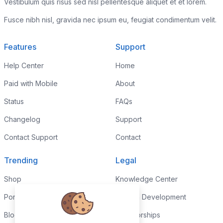
Vestibulum quis risus sed nisl pellentesque aliquet et et lorem.
Fusce nibh nisl, gravida nec ipsum eu, feugiat condimentum velit.
Features
Support
Help Center
Home
Paid with Mobile
About
Status
FAQs
Changelog
Support
Contact Support
Contact
Trending
Legal
Shop
Knowledge Center
Portfolio
Custom Development
Blog
Sponsorships