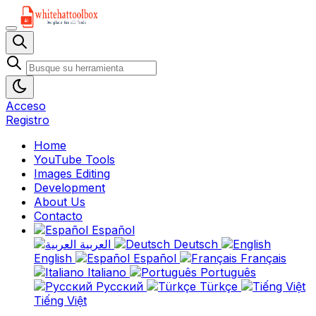
Acceso
Registro
Home
YouTube Tools
Images Editing
Development
About Us
Contacto
Español
العربية
Deutsch
English
Español
Français
Italiano
Português
Русский
Türkçe
Tiếng Việt