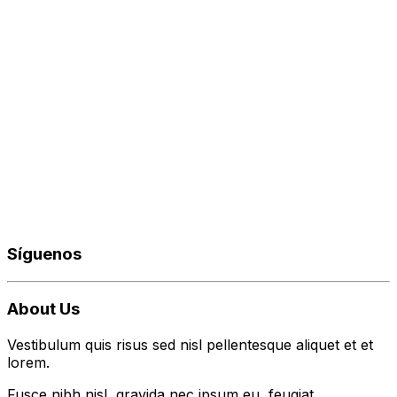
Síguenos
About Us
Vestibulum quis risus sed nisl pellentesque aliquet et et
lorem.
Fusce nibh nisl, gravida nec ipsum eu, feugiat