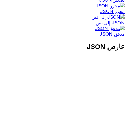
تصغير JSON
محرر JSON
JSON إلى نص
مدقق JSON
عارض JSON