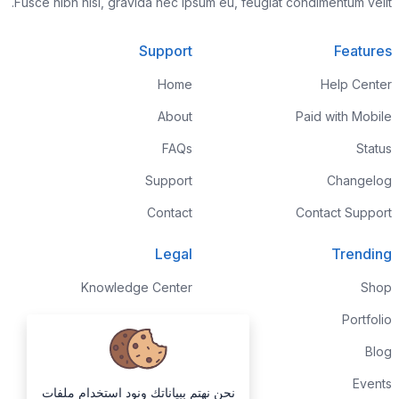
Fusce nibh nisl, gravida nec ipsum eu, feugiat condimentum velit.
Support
Features
Home
Help Center
About
Paid with Mobile
FAQs
Status
Support
Changelog
Contact
Contact Support
Legal
Trending
Knowledge Center
Shop
Custom Development
Portfolio
Sponsorships
Blog
Terms & Conditions
Events
نحن نهتم ببياناتك ونود استخدام ملفات