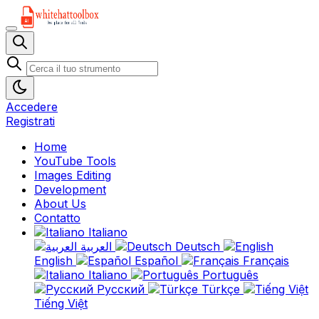
Accedere
Registrati
Home
YouTube Tools
Images Editing
Development
About Us
Contatto
Italiano
العربية
Deutsch
English
Español
Français
Italiano
Português
Русский
Türkçe
Tiếng Việt