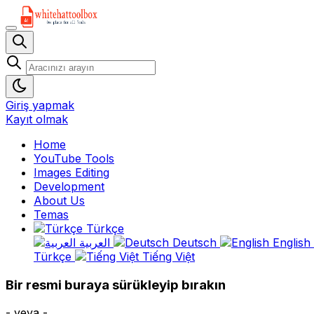
Giriş yapmak
Kayıt olmak
Home
YouTube Tools
Images Editing
Development
About Us
Temas
Türkçe
العربية
Deutsch
English
Türkçe
Tiếng Việt
Bir resmi buraya sürükleyip bırakın
- veya -