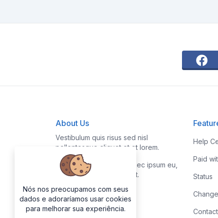
About Us
Featur
Vestibulum quis risus sed nisl
Help Ce
pellentesque aliquet et et lorem.
Paid wi
Fusce nibh nisl, gravida nec ipsum eu,
feugiat condimentum velit.
Status
Nós nos preocupamos com seus
Change
dados e adoraríamos usar cookies
para melhorar sua experiência.
Contact