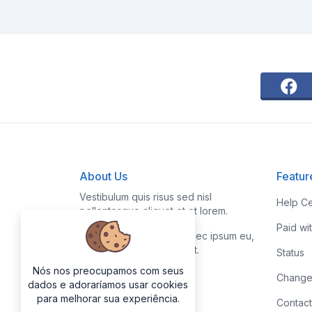
About Us
Featur
Vestibulum quis risus sed nisl
Help Ce
pellentesque aliquet et et lorem.
Paid wi
Fusce nibh nisl, gravida nec ipsum eu,
feugiat condimentum velit.
Status
Nós nos preocupamos com seus
Change
dados e adoraríamos usar cookies
para melhorar sua experiência.
Contact