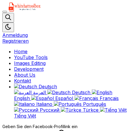
Anmeldung
Registrieren
Home
YouTube Tools
Images Editing
Development
About Us
Kontakt
Deutsch
العربية
Deutsch
English
Español
Français
Italiano
Português
Русский
Türkçe
Tiếng Việt
Geben Sie den Facebook-Profillink ein