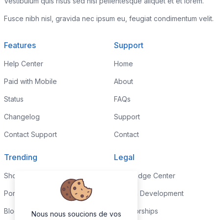
Vestibulum quis risus sed nisl pellentesque aliquet et et lorem.
Fusce nibh nisl, gravida nec ipsum eu, feugiat condimentum velit.
Features
Support
Help Center
Home
Paid with Mobile
About
Status
FAQs
Changelog
Support
Contact Support
Contact
Trending
Legal
Shop
Knowledge Center
Portfolio
Custom Development
Blog
Sponsorships
Nous nous soucions de vos