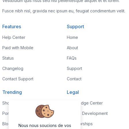
Vestibulum quis risus sed nisl pellentesque aliquet et et lorem.
Fusce nibh nisl, gravida nec ipsum eu, feugiat condimentum velit.
Features
Support
Help Center
Home
Paid with Mobile
About
Status
FAQs
Changelog
Support
Contact Support
Contact
Trending
Legal
Shop
Knowledge Center
Portfolio
Custom Development
Blog
Sponsorships
Nous nous soucions de vos