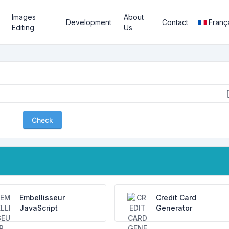
Images
About
Development
Contact
Franç
Editing
Us
Check
Embellisseur
Credit Card
JavaScript
Generator