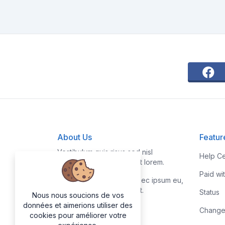
About Us
Featur
Vestibulum quis risus sed nisl
Help Ce
pellentesque aliquet et et lorem.
Paid wi
Fusce nibh nisl, gravida nec ipsum eu,
feugiat condimentum velit.
Status
Nous nous soucions de vos
données et aimerions utiliser des
Change
cookies pour améliorer votre