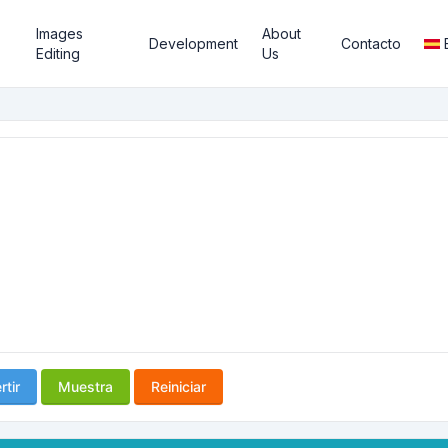
Images
About
Development
Contacto
Editing
Us
tir
Muestra
Reiniciar