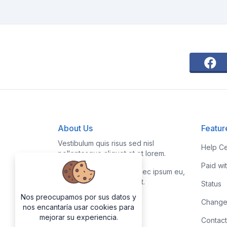
About Us
Featur
Vestibulum quis risus sed nisl
Help Ce
pellentesque aliquet et et lorem.
Paid wi
Fusce nibh nisl, gravida nec ipsum eu,
feugiat condimentum velit.
Status
Nos preocupamos por sus datos y
Change
nos encantaría usar cookies para
mejorar su experiencia.
Contact