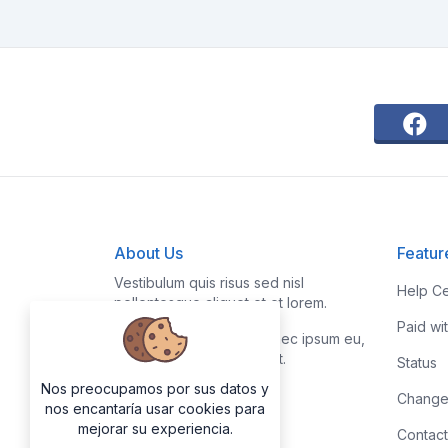
About Us
Featur
Vestibulum quis risus sed nisl
Help Ce
pellentesque aliquet et et lorem.
Paid wi
Fusce nibh nisl, gravida nec ipsum eu,
feugiat condimentum velit.
Status
Nos preocupamos por sus datos y
Change
nos encantaría usar cookies para
mejorar su experiencia.
Contact