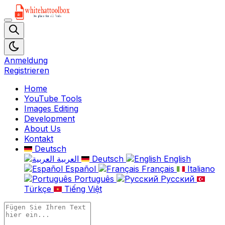
Anmeldung
Registrieren
Home
YouTube Tools
Images Editing
Development
About Us
Kontakt
Deutsch
العربية
Deutsch
English
Español
Français
Italiano
Português
Русский
Türkçe
Tiếng Việt