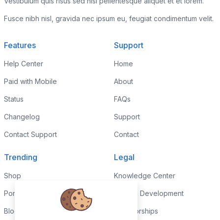
Vestibulum quis risus sed nisl pellentesque aliquet et et lorem.
Fusce nibh nisl, gravida nec ipsum eu, feugiat condimentum velit.
Features
Support
Help Center
Home
Paid with Mobile
About
Status
FAQs
Changelog
Support
Contact Support
Contact
Trending
Legal
Shop
Knowledge Center
Portfolio
Custom Development
Blog
Sponsorships