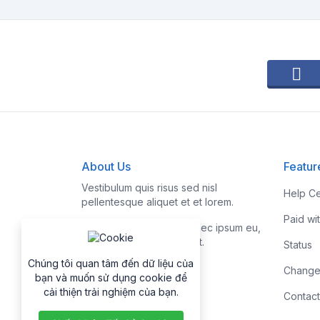
About Us
Featur
Vestibulum quis risus sed nisl
Help Ce
pellentesque aliquet et et lorem.
Paid wi
Fusce nibh nisl, gravida nec ipsum eu,
feugiat condimentum velit.
Status
Chúng tôi quan tâm đến dữ liệu của
Change
bạn và muốn sử dụng cookie để
cải thiện trải nghiệm của bạn.
Contact