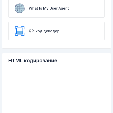
What Is My User Agent
QR-код декодер
HTML кодирование