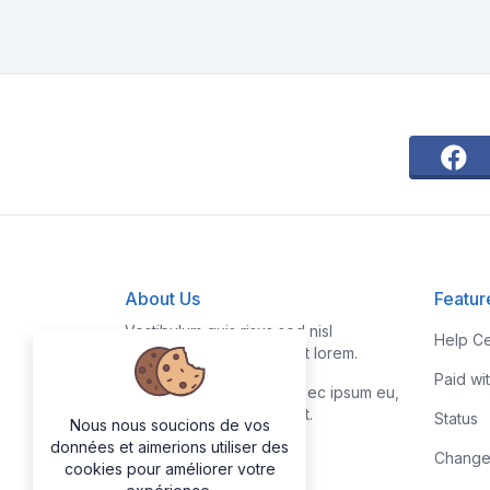
About Us
Featur
Vestibulum quis risus sed nisl
Help Ce
pellentesque aliquet et et lorem.
Paid wi
Fusce nibh nisl, gravida nec ipsum eu,
feugiat condimentum velit.
Status
Nous nous soucions de vos
données et aimerions utiliser des
Change
cookies pour améliorer votre